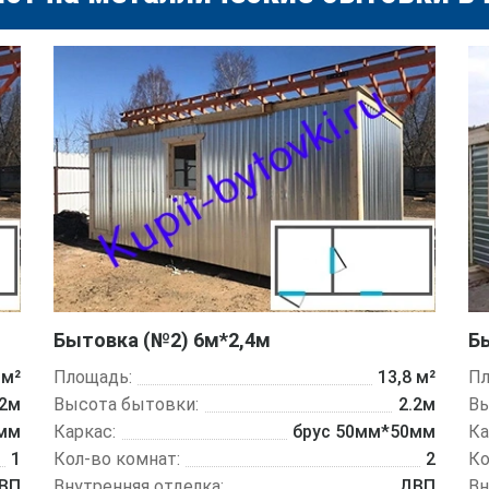
Бытовка (№2) 6м*2,4м
Б
 м²
Площадь:
13,8 м²
Пл
.2м
Высота бытовки:
2.2м
Вы
0мм
Каркас:
брус 50мм*50мм
Ка
1
Кол-во комнат:
2
Ко
ВП
Внутренняя отделка:
ДВП
Вн