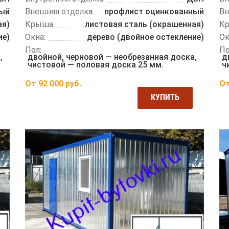
ный
Внешняя отделка:
профлист оцинкованный
Вн
ая)
Крыша:
листовая сталь (окрашенная)
К
ие)
Окна:
дерево (двойное остекление)
Ок
Пол:
По
,
двойной, черновой — необрезанная доска,
д
чистовой — половая доска 25 мм.
ч
От
92 000
руб.
О
КУПИТЬ