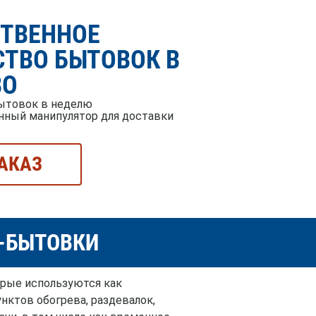
СТВЕННОЕ
ТВО БЫТОВОК В
ВО
ытовок в неделю
нный манипулятор для доставки
АКАЗ
Й-БЫТОВКИ
орые используются как
нктов обогрева, раздевалок,