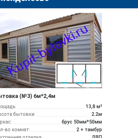
ытовка (№3) 6м*2,4м
ощадь:
13,8 м²
сота бытовки:
2.2м
ркас:
брус 50мм*50мм
л-во комнат:
2 + тамбур
утренняя отделка:
ДВП