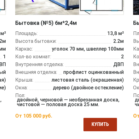
Бытовка (№5) 6м*2,4м
Б
Площадь:
13,8 м²
 м²
Пл
Высота бытовки:
2.2м
.2м
Вы
Каркас:
уголок 70 мм, швеллер 100мм
0мм
Ка
Кол-во комнат:
2
1
Ко
Внутренняя отделка:
ДВП
ВП
Вн
Внешняя отделка:
профлист оцинкованный
ный
Вн
Крыша:
листовая сталь (окрашенная)
ая)
К
Окна:
дерево (двойное остекление)
ие)
Ок
Пол:
По
двойной, черновой — необрезанная доска,
,
д
чистовой — половая доска 25 мм.
ч
От
105 000
руб.
О
КУПИТЬ