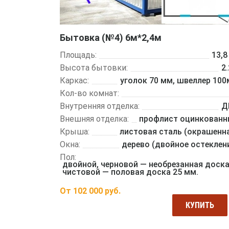
Бытовка (№4) 6м*2,4м
Площадь:
13,8
Высота бытовки:
2
Каркас:
уголок 70 мм, швеллер 10
Кол-во комнат:
Внутренняя отделка:
Д
Внешняя отделка:
профлист оцинкован
Крыша:
листовая сталь (окрашенн
Окна:
дерево (двойное остеклен
Пол:
двойной, черновой — необрезанная доска
чистовой — половая доска 25 мм.
От
102 000
руб.
КУПИТЬ