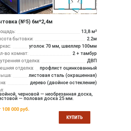
ытовка (№5) 6м*2,4м
ощадь:
13,8 м²
сота бытовки:
2.2м
ркас:
уголок 70 мм, швеллер 100мм
л-во комнат:
2 + тамбур
утренняя отделка:
ДВП
ешняя отделка:
профлист оцинкованный
рыша:
листовая сталь (окрашенная)
на:
дерево (двойное остекление)
л:
войной, черновой — необрезанная доска,
истовой — половая доска 25 мм.
т
108 000
руб.
КУПИТЬ