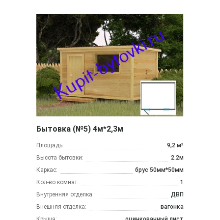
Бытовка (№5) 4м*2,3м
Площадь:
9,2 м²
Высота бытовки:
2.2м
Каркас:
брус 50мм*50мм
Кол-во комнат:
1
Внутренняя отделка:
ДВП
Внешняя отделка:
вагонка
Крыша:
оцинкованный лист