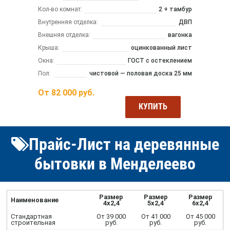
Кол-во комнат:
2 + тамбур
Внутренняя отделка:
ДВП
Внешняя отделка:
вагонка
Крыша:
оцинкованный лист
Окна:
ГОСТ с остеклением
Пол:
чистовой — половая доска 25 мм
От
82 000
руб.
КУПИТЬ
Прайс-Лист на деревянные
бытовки в Менделеево
Размер
Размер
Размер
Наименование
4х2,4
5х2,4
6х2,4
Стандартная
От 39 000
От 41 000
От 45 000
строительная
руб.
руб.
руб.