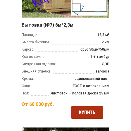
Бытовка (№7) 6м*2,3м
Площадь:
13,8 м²
Высота бытовки:
2.2м
Каркас:
брус 50мм*50мм
Кол-во комнат:
1 + тамбур
Внутренняя отделка:
ДВП
Внешняя отделка:
вагонка
Крыша:
оцинкованный лист
Окна:
ГОСТ с остеклением
Пол:
чистовой — половая доска 25 мм
От
68 000
руб.
КУПИТЬ