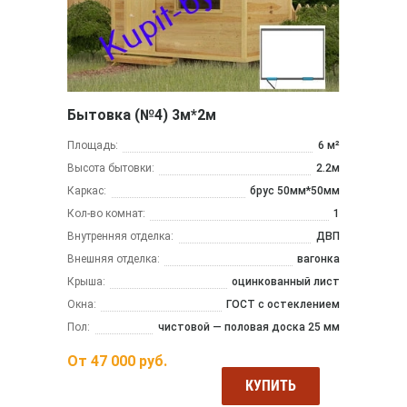
Бытовка (№4) 3м*2м
Площадь:
6 м²
Высота бытовки:
2.2м
Каркас:
брус 50мм*50мм
Кол-во комнат:
1
Внутренняя отделка:
ДВП
Внешняя отделка:
вагонка
Крыша:
оцинкованный лист
Окна:
ГОСТ с остеклением
Пол:
чистовой — половая доска 25 мм
От
47 000
руб.
КУПИТЬ