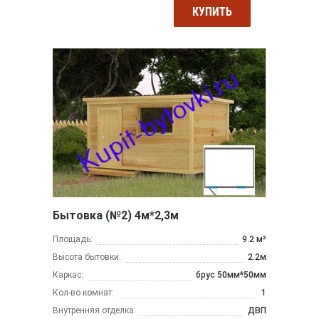
КУПИТЬ
Бытовка (№2) 4м*2,3м
Площадь:
9.2 м²
Высота бытовки:
2.2м
Каркас:
брус 50мм*50мм
Кол-во комнат:
1
Внутренняя отделка:
ДВП