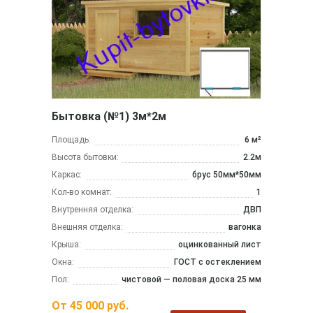
Бытовка (№1) 3м*2м
Площадь:
6 м²
Высота бытовки:
2.2м
Каркас:
брус 50мм*50мм
Кол-во комнат:
1
Внутренняя отделка:
ДВП
Внешняя отделка:
вагонка
Крыша:
оцинкованный лист
Окна:
ГОСТ с остеклением
Пол:
чистовой — половая доска 25 мм
От
45 000
руб.