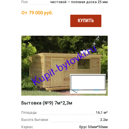
Пол:
чистовой — половая доска 25 мм
От
79 000
руб.
КУПИТЬ
Бытовка (№9) 7м*2,3м
Площадь:
16,1 м²
Высота бытовки:
2.2м
Каркас:
брус 50мм*50мм